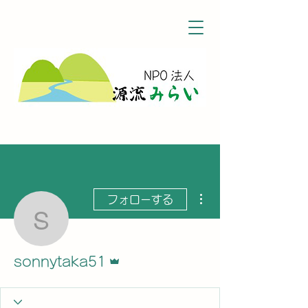
その他
フォローする
sonnytaka51
管理者
sonnytaka51