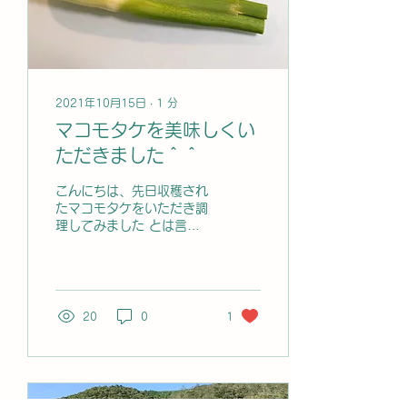
2021年10月15日
∙
1
分
マコモタケを美味しくい
ただきました＾＾
こんにちは、先日収穫され
たマコモタケをいただき調
理してみました とは言っ
ても焼いて軽く味付けした
だけなのですが＾＾； し
かしながら、とても美味し
くいただけたのでぜひ試し
てみてください まず、皮
20
0
1
がついたままグリルで7～8
分を目安で焼きます...