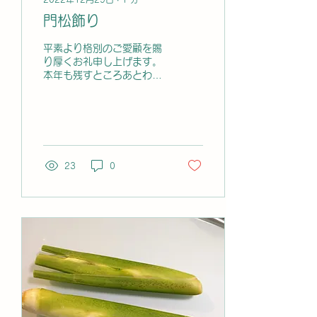
門松飾り
平素より格別のご愛顧を賜
り厚くお礼申し上げます。
本年も残すところあとわず
かとなりました。 さて先
日、理事の方々が見事な門
松を制作され、ごあんの入
り口に飾られていたので、
皆様にもご覧頂きたく、撮
影してまいりました 以下
23
0
がその映像になります 大
きくて立派な門松ですね
(^^)...