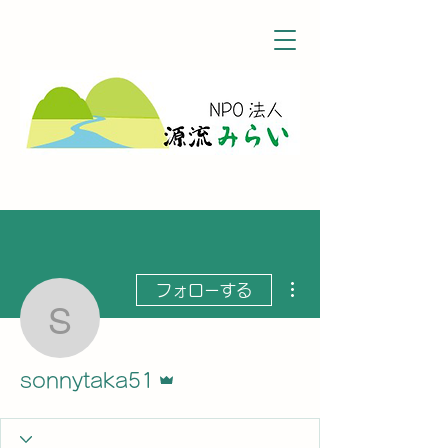
その他
フォローする
sonnytaka51
管理者
sonnytaka51